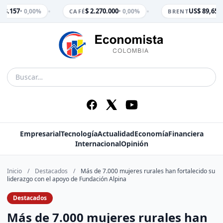
•
•
 3.157
$ 2.270.000
US$ 89,65
• 0,00%
• 0,00%
• 
CAFÉ
BRENT
Empresarial
Tecnología
Actualidad
Economía
Financiera
Internacional
Opinión
Inicio
/
Destacados
/
Más de 7.000 mujeres rurales han fortalecido su
liderazgo con el apoyo de Fundación Alpina
Destacados
Más de 7.000 mujeres rurales han