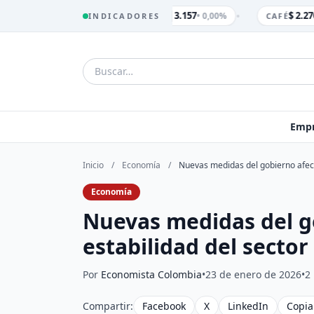
•
$ 3.157
$ 2.270
• 0,00%
INDICADORES
TRM
CAFÉ
Empr
Inicio
/
Economía
/
Nuevas medidas del gobierno afecta
Economía
Nuevas medidas del g
estabilidad del sector
Por
Economista Colombia
•
23 de enero de 2026
•
2
Compartir:
Facebook
X
LinkedIn
Copia