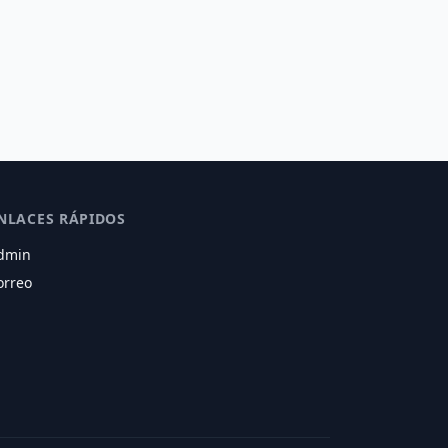
NLACES RÁPIDOS
dmin
orreo