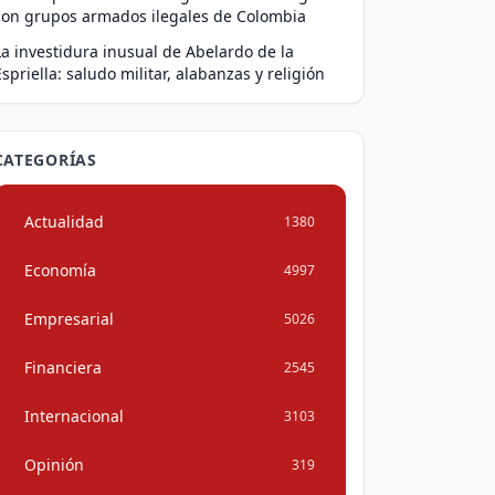
con grupos armados ilegales de Colombia
La investidura inusual de Abelardo de la
Espriella: saludo militar, alabanzas y religión
CATEGORÍAS
Actualidad
1380
Economía
4997
Empresarial
5026
Financiera
2545
Internacional
3103
Opinión
319