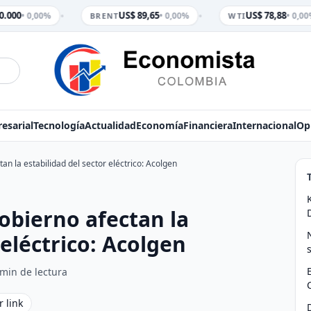
•
•
.000
US$ 89,65
US$ 78,88
• 0,00%
• 0,00%
• 0,00
BRENT
WTI
esarial
Tecnología
Actualidad
Economía
Financiera
Internacional
Op
n la estabilidad del sector eléctrico: Acolgen
obierno afectan la
 eléctrico: Acolgen
 min de lectura
r link