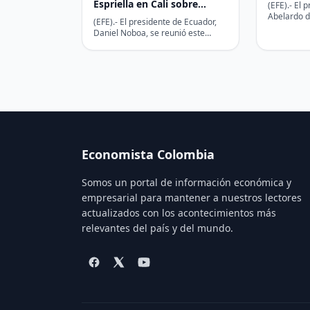
un país 
Espriella en Cali sobre
(EFE).- El 
Abelardo de
seguridad fronteriza,
(EFE).- El presidente de Ecuador,
este viern
comercio y energía
Daniel Noboa, se reunió este
basado en
viernes en Cali con el mandatario
electo de…
Economista Colombia
Somos un portal de información económica y
empresarial para mantener a nuestros lectores
actualizados con los acontecimientos más
relevantes del país y del mundo.