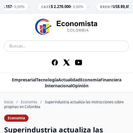
•
•
 3.157
$ 2.270.000
US$ 89,65
• 0,00%
• 0,00%
• 
CAFÉ
BRENT
Empresarial
Tecnología
Actualidad
Economía
Financiera
Internacional
Opinión
Inicio
/
Economía
/
Superindustria actualiza las instrucciones sobre
propinas en Colombia
Economía
Superindustria actualiza las