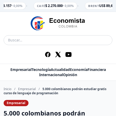
•
•
$ 3.157
$ 2.270.000
US$ 89,65
• 0,00%
• 0,00%
•
CAFÉ
BRENT
Empresarial
Tecnología
Actualidad
Economía
Financiera
Internacional
Opinión
Inicio
/
Empresarial
/
5.000 colombianos podrán estudiar gratis
curso de lenguaje de programación
Empresarial
5.000 colombianos podrán