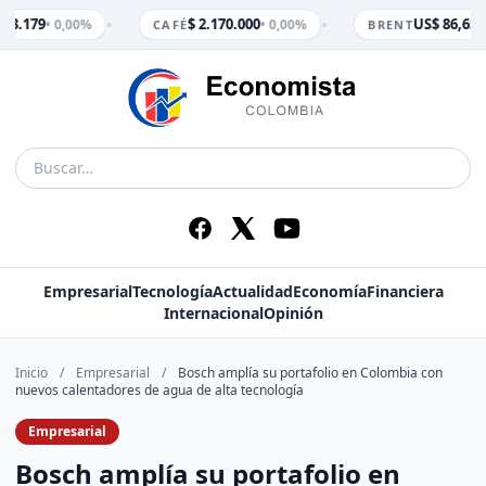
•
•
 3.179
$ 2.170.000
US$ 86,65
• 0,00%
• 0,00%
• 
CAFÉ
BRENT
Empresarial
Tecnología
Actualidad
Economía
Financiera
Internacional
Opinión
Inicio
/
Empresarial
/
Bosch amplía su portafolio en Colombia con
nuevos calentadores de agua de alta tecnología
Empresarial
Bosch amplía su portafolio en