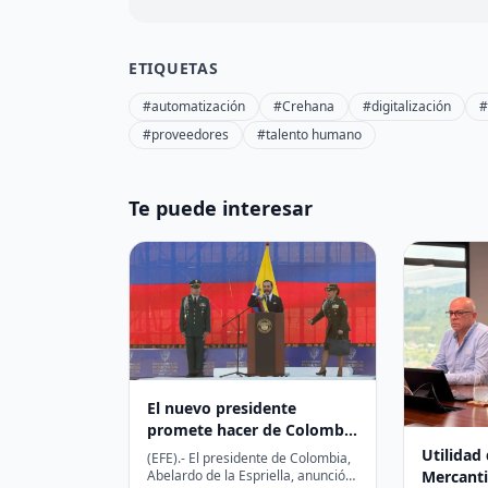
ETIQUETAS
#automatización
#Crehana
#digitalización
#
#proveedores
#talento humano
Te puede interesar
El nuevo presidente
promete hacer de Colombia
un país seguro para invertir
Utilidad 
(EFE).- El presidente de Colombia,
Mercanti
Abelardo de la Espriella, anunció