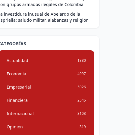
con grupos armados ilegales de Colombia
La investidura inusual de Abelardo de la
Espriella: saludo militar, alabanzas y religión
CATEGORÍAS
Actualidad
1380
Economía
4997
Empresarial
5026
Financiera
2545
Internacional
3103
Opinión
319