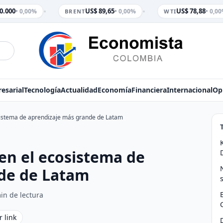
•
•
.000
US$ 89,65
US$ 78,88
• 0,00%
• 0,00%
• 0,00%
BRENT
WTI
esarial
Tecnología
Actualidad
Economía
Financiera
Internacional
Op
sistema de aprendizaje más grande de Latam
en el ecosistema de
de de Latam
in de lectura
r link