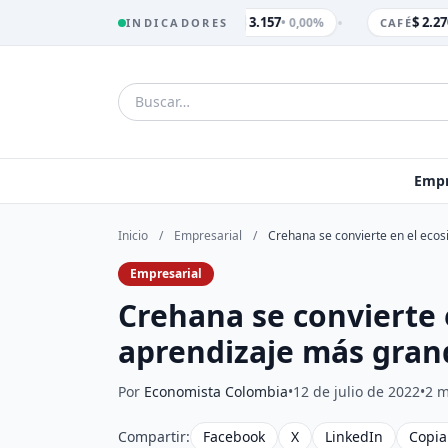
•
$ 3.157
$ 2.270
• 0,00%
INDICADORES
TRM
CAFÉ
Empr
Inicio
/
Empresarial
/
Crehana se convierte en el eco
Empresarial
Crehana se convierte 
aprendizaje más gran
Por
Economista Colombia
•
12 de julio de 2022
•
2 m
Compartir:
Facebook
X
LinkedIn
Copia