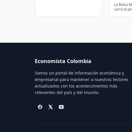
este viernes un plan económico
primer s
La Bolsa M
basado en la…
cerró el p
con una ut
millones,…
Economista Colombia
Somos un portal de información económica y
empresarial para mantener a nuestros lectores
actualizados con los acontecimientos más
relevantes del país y del mundo.