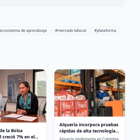
ecosistema de aprendizaje
#mercado laboral
#plataforma
Alquería incorpora pruebas
de la Bolsa
rápidas de alta tecnología
l creció 7% en el
para garantizar que su
Alquería implementa en Colombia