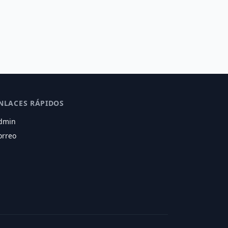
NLACES RÁPIDOS
dmin
orreo