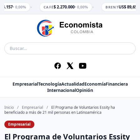
•
•
 3.157
$ 2.270.000
US$ 89,65
• 0,00%
• 0,00%
• 
CAFÉ
BRENT
Empresarial
Tecnología
Actualidad
Economía
Financiera
Internacional
Opinión
Inicio
/
Empresarial
/
El Programa de Voluntarios Essity ha
beneficiado a más de 21 mil personas en Latinoamérica
Empresarial
El Programa de Voluntarios Essity