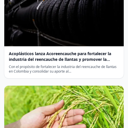
Acoplásticos lanza Acoreencauche para fortalecer la
industria del reencauche de llantas y promover la
economía circular
Con el propósito de fortalecer la industria del reencauche de llantas
en Colombia y consolidar su aporte al…