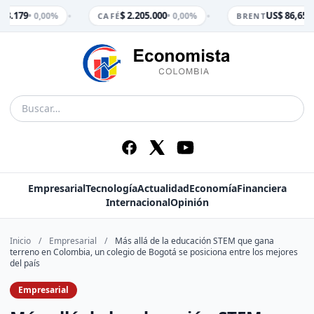
•
•
 3.179
$ 2.205.000
US$ 86,65
• 0,00%
• 0,00%
• 
CAFÉ
BRENT
Empresarial
Tecnología
Actualidad
Economía
Financiera
Internacional
Opinión
Inicio
/
Empresarial
/
Más allá de la educación STEM que gana
terreno en Colombia, un colegio de Bogotá se posiciona entre los mejores
del país
Empresarial