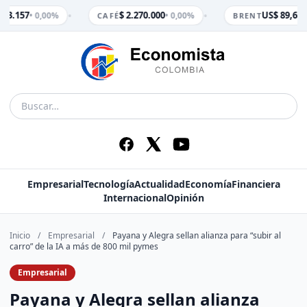
•
•
 3.157
$ 2.270.000
US$ 89,65
• 0,00%
• 0,00%
• 
CAFÉ
BRENT
Empresarial
Tecnología
Actualidad
Economía
Financiera
Internacional
Opinión
Inicio
/
Empresarial
/
Payana y Alegra sellan alianza para “subir al
carro” de la IA a más de 800 mil pymes
Empresarial
Payana y Alegra sellan alianza