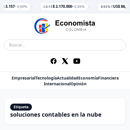
•
•
$ 3.157
$ 2.170.000
US$ 86,65
• 0,00%
• 0,00%
M
CAFÉ
BRENT
Empresarial
Tecnología
Actualidad
Economía
Financiera
Internacional
Opinión
Etiqueta
soluciones contables en la nube