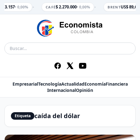
•
•
$ 3.157
$ 2.270.000
US$ 89,65
• 0,00%
• 0,00%
•
M
CAFÉ
BRENT
Empresarial
Tecnología
Actualidad
Economía
Financiera
Internacional
Opinión
caída del dólar
Etiqueta