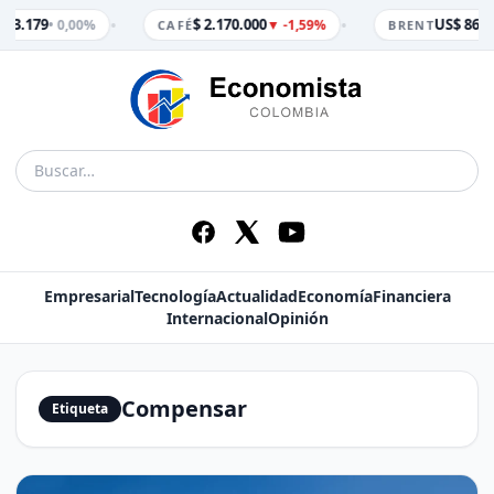
•
•
$ 3.179
$ 2.170.000
US$ 86,65
• 0,00%
▼ -1,59%
CAFÉ
BRENT
Empresarial
Tecnología
Actualidad
Economía
Financiera
Internacional
Opinión
Compensar
Etiqueta