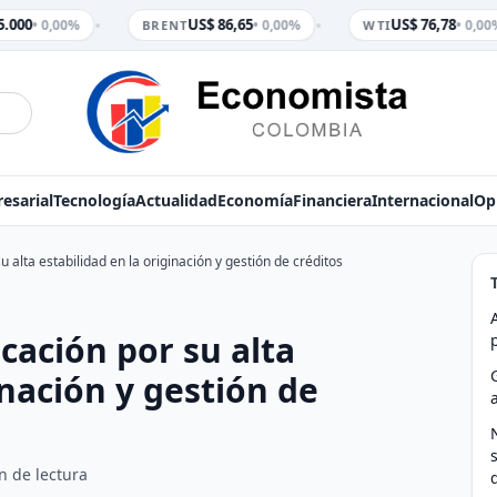
•
•
.000
US$ 86,65
US$ 76,78
• 0,00%
• 0,00%
• 0,00%
BRENT
WTI
esarial
Tecnología
Actualidad
Economía
Financiera
Internacional
Op
 alta estabilidad en la originación y gestión de créditos
cación por su alta
inación y gestión de
n de lectura