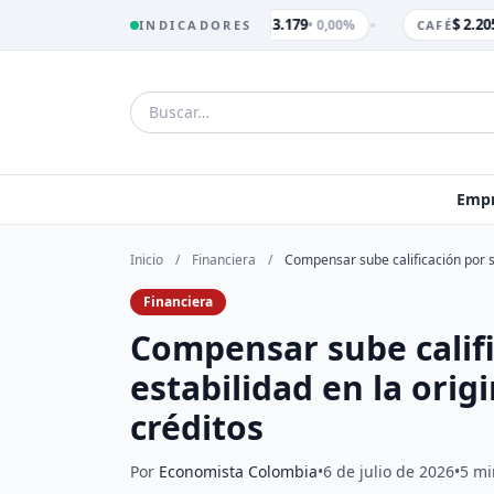
•
$ 3.179
$ 2.205
• 0,00%
INDICADORES
TRM
CAFÉ
Empr
Inicio
/
Financiera
/
Compensar sube calificación por su
Financiera
Compensar sube califi
estabilidad en la orig
créditos
Por
Economista Colombia
•
6 de julio de 2026
•
5 mi