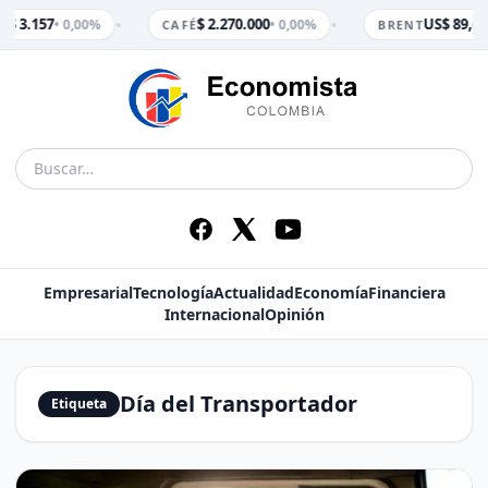
•
•
$ 3.157
$ 2.270.000
US$ 89,65
• 0,00%
• 0,00%
M
CAFÉ
BRENT
Empresarial
Tecnología
Actualidad
Economía
Financiera
Internacional
Opinión
Día del Transportador
Etiqueta