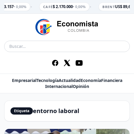
•
•
$ 3.157
$ 2.170.000
US$ 89,65
• 0,00%
• 0,00%
•
CAFÉ
BRENT
Empresarial
Tecnología
Actualidad
Economía
Financiera
Internacional
Opinión
entorno laboral
Etiqueta