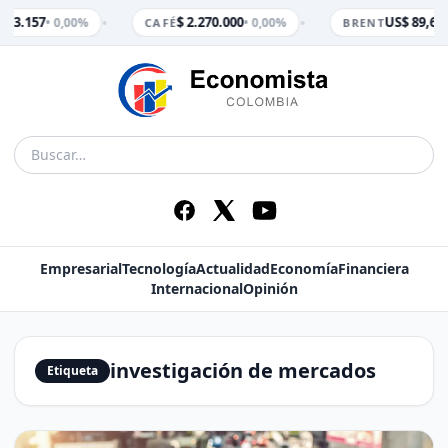
•
•
$ 3.157
$ 2.270.000
US$ 89,65
• 0,00%
• 0,00%
•
CAFÉ
BRENT
Empresarial
Tecnología
Actualidad
Economía
Financiera
Internacional
Opinión
investigación de mercados
Etiqueta