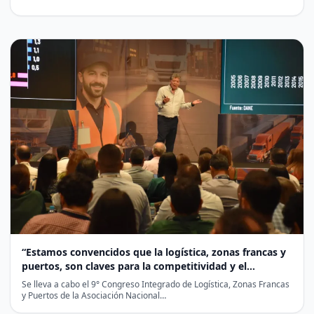
“Estamos convencidos que la logística, zonas francas y
puertos, son claves para la competitividad y el
desarrollo de Colombia”: Andi
Se lleva a cabo el 9° Congreso Integrado de Logística, Zonas Francas
y Puertos de la Asociación Nacional…