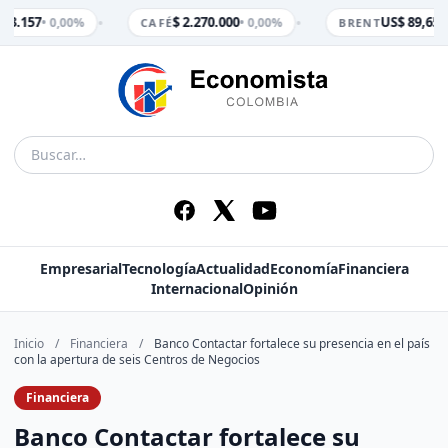
•
•
 3.157
$ 2.270.000
US$ 89,65
• 0,00%
• 0,00%
• 
CAFÉ
BRENT
Empresarial
Tecnología
Actualidad
Economía
Financiera
Internacional
Opinión
Inicio
/
Financiera
/
Banco Contactar fortalece su presencia en el país
con la apertura de seis Centros de Negocios
Financiera
Banco Contactar fortalece su