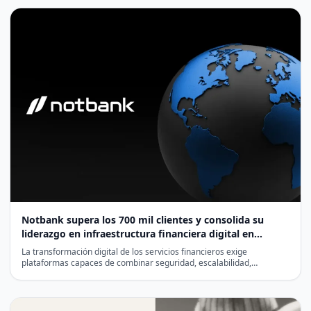
Notbank supera los 700 mil clientes y consolida su
liderazgo en infraestructura financiera digital en
Latinoamérica
La transformación digital de los servicios financieros exige
plataformas capaces de combinar seguridad, escalabilidad,
cumplimiento normativo y eficiencia…