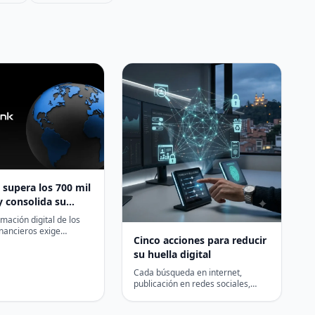
supera los 700 mil
y consolida su
o en infraestructura
mación digital de los
a digital en
inancieros exige
Cinco acciones para reducir
s capaces de combinar
érica
escalabilidad,
su huella digital
to normativo y
Cada búsqueda en internet,
…
publicación en redes sociales,
registro en una aplicación o
compra en línea deja un…