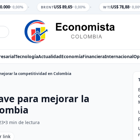
•
•
0.000
US$ 89,65
US$ 78,88
• 0,00%
• 0,00%
• 0,00
BRENT
WTI
esarial
Tecnología
Actualidad
Economía
Financiera
Internacional
Op
 mejorar la competitividad en Colombia
lave para mejorar la
lombia
23
•
3 min de lectura
r link