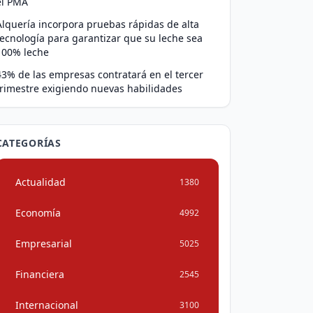
el PMA
Alquería incorpora pruebas rápidas de alta
tecnología para garantizar que su leche sea
100% leche
43% de las empresas contratará en el tercer
trimestre exigiendo nuevas habilidades
CATEGORÍAS
Actualidad
1380
Economía
4992
Empresarial
5025
Financiera
2545
Internacional
3100