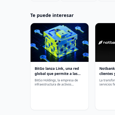
Te puede interesar
BitGo lanza Link, una red
Notbank 
global que permite a las
clientes 
instituciones mover capital
liderazg
BitGo Holdings, la empresa de
La transfor
sin fronteras
financier
infraestructura de activos
servicios f
digitales, anunció el lanzamiento
plataforma
Latinoam
de BitGo Link, una capa de…
seguridad, 
cumplimien
eficiencia