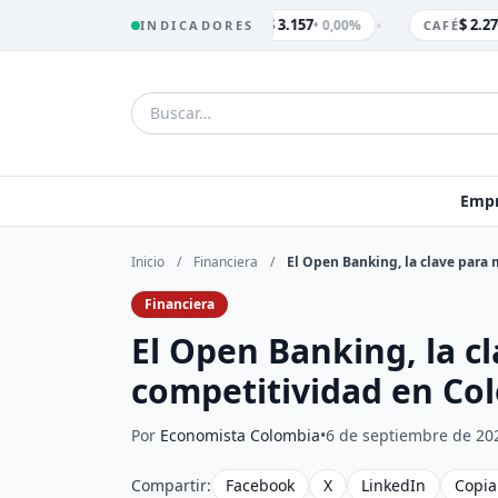
•
$ 3.157
$ 2.27
• 0,00%
INDICADORES
TRM
CAFÉ
Empr
Inicio
/
Financiera
/
El Open Banking, la clave para
Financiera
El Open Banking, la c
competitividad en Co
Por
Economista Colombia
•
6 de septiembre de 20
Compartir:
Facebook
X
LinkedIn
Copia