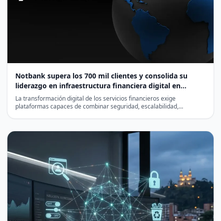
Notbank supera los 700 mil clientes y consolida su
liderazgo en infraestructura financiera digital en
Latinoamérica
La transformación digital de los servicios financieros exige
plataformas capaces de combinar seguridad, escalabilidad,
cumplimiento normativo y eficiencia…