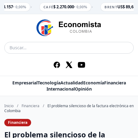
•
•
 3.157
$ 2.270.000
US$ 89,65
• 0,00%
• 0,00%
• 
CAFÉ
BRENT
Empresarial
Tecnología
Actualidad
Economía
Financiera
Internacional
Opinión
Inicio
/
Financiera
/
El problema silencioso de la factura electrónica en
Colombia
Financiera
El problema silencioso de la