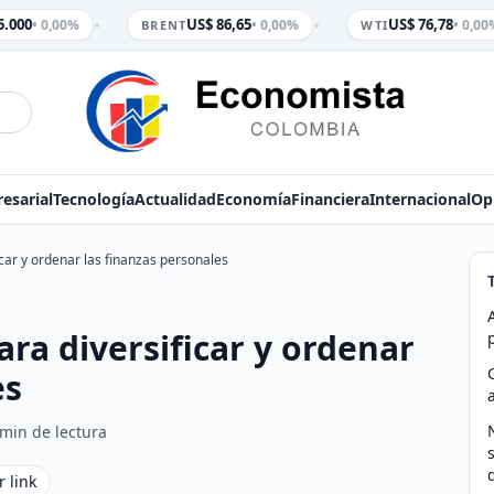
•
•
.000
US$ 86,65
US$ 76,78
• 0,00%
• 0,00%
• 0,00%
BRENT
WTI
esarial
Tecnología
Actualidad
Economía
Financiera
Internacional
Op
icar y ordenar las finanzas personales
ara diversificar y ordenar
es
 min de lectura
r link