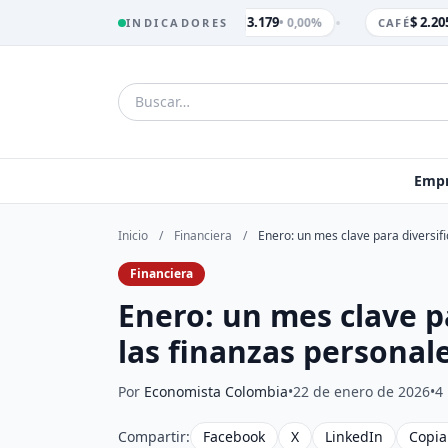
•
$ 3.179
$ 2.205
• 0,00%
INDICADORES
TRM
CAFÉ
Empr
Inicio
/
Financiera
/
Enero: un mes clave para diversif
Financiera
Enero: un mes clave p
las finanzas personal
Por
Economista Colombia
•
22 de enero de 2026
•
4
Compartir:
Facebook
X
LinkedIn
Copia