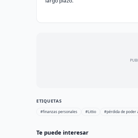
largo plazo.
PUBL
ETIQUETAS
#finanzas personales
#Littio
#pérdida de poder a
Te puede interesar