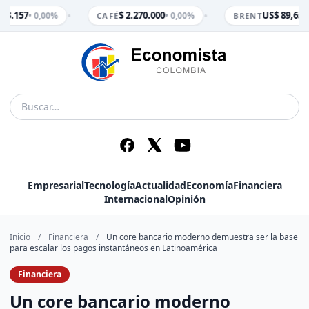
•
•
 3.157
$ 2.270.000
US$ 89,65
• 0,00%
• 0,00%
• 
CAFÉ
BRENT
Empresarial
Tecnología
Actualidad
Economía
Financiera
Internacional
Opinión
Inicio
/
Financiera
/
Un core bancario moderno demuestra ser la base
para escalar los pagos instantáneos en Latinoamérica
Financiera
Un core bancario moderno