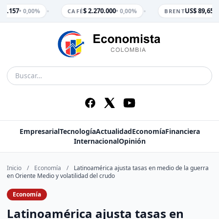
•
•
 3.157
$ 2.270.000
US$ 89,65
• 0,00%
• 0,00%
• 0
CAFÉ
BRENT
Empresarial
Tecnología
Actualidad
Economía
Financiera
Internacional
Opinión
Inicio
/
Economía
/
Latinoamérica ajusta tasas en medio de la guerra
en Oriente Medio y volatilidad del crudo
Economía
Latinoamérica ajusta tasas en