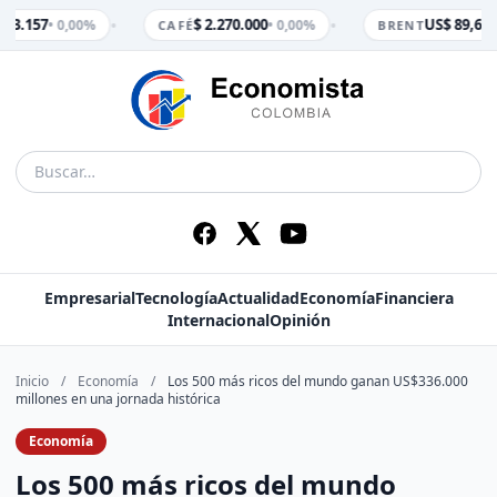
•
•
$ 3.157
$ 2.270.000
US$ 89,65
• 0,00%
• 0,00%
• 
CAFÉ
BRENT
Empresarial
Tecnología
Actualidad
Economía
Financiera
Internacional
Opinión
Inicio
/
Economía
/
Los 500 más ricos del mundo ganan US$336.000
millones en una jornada histórica
Economía
Los 500 más ricos del mundo