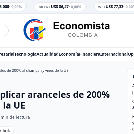
•
•
.000
US$ 86,47
US$ 77,33
• 0,00%
• 0,00%
• 0,00%
BRENT
WTI
esarial
Tecnología
Actualidad
Economía
Financiera
Internacional
Op
les de 200% al champán y vinos de la UE
licar aranceles de 200%
 la UE
 min de lectura
r link