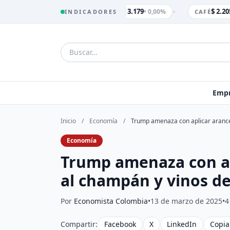
•
$ 3.179
$ 2.205
• 0,00%
INDICADORES
TRM
CAFÉ
Empr
Inicio
/
Economía
/
Trump amenaza con aplicar arance
Economía
Trump amenaza con ap
al champán y vinos de
Por
Economista Colombia
•
13 de marzo de 2025
•
4
Compartir:
Facebook
X
LinkedIn
Copia