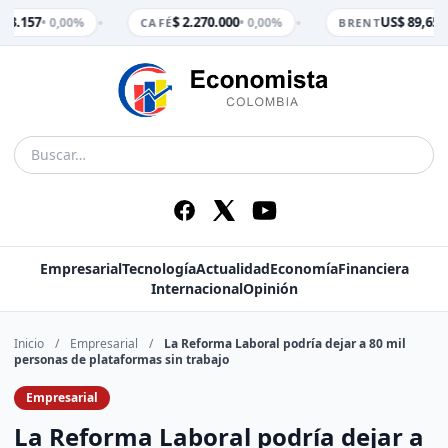
•
•
 3.157
$ 2.270.000
US$ 89,65
• 0,00%
• 0,00%
• 
CAFÉ
BRENT
Empresarial
Tecnología
Actualidad
Economía
Financiera
Internacional
Opinión
Inicio
/
Empresarial
/
La Reforma Laboral podría dejar a 80 mil
personas de plataformas sin trabajo
Empresarial
La Reforma Laboral podría dejar a