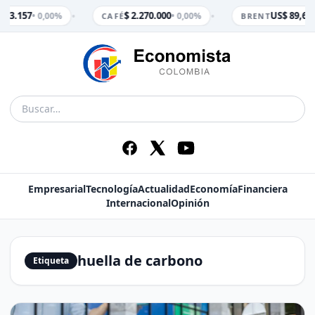
•
•
$ 3.157
$ 2.270.000
US$ 89,65
• 0,00%
• 0,00%
•
CAFÉ
BRENT
Empresarial
Tecnología
Actualidad
Economía
Financiera
Internacional
Opinión
huella de carbono
Etiqueta