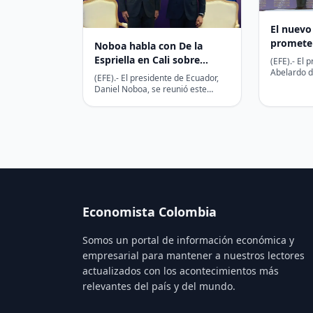
El nuevo
promete
Noboa habla con De la
un país 
Espriella en Cali sobre
(EFE).- El 
Abelardo de
seguridad fronteriza,
(EFE).- El presidente de Ecuador,
este viern
comercio y energía
Daniel Noboa, se reunió este
basado en
viernes en Cali con el mandatario
electo de…
Economista Colombia
Somos un portal de información económica y
empresarial para mantener a nuestros lectores
actualizados con los acontecimientos más
relevantes del país y del mundo.