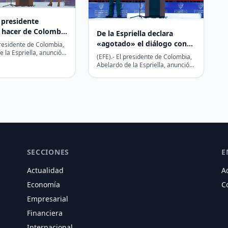
 presidente
 hacer de Colombia
De la Espriella declara
seguro para invertir
«agotado» el diálogo con
presidente de Colombia,
 la Espriella, anunció
grupos armados ilegales de
(EFE).- El presidente de Colombia,
es un plan económico
Colombia
Abelardo de la Espriella, anunció
 la…
este viernes, en su primer
discurso como mandatario,…
SECCIONES
E
Actualidad
A
Economía
C
Empresarial
Financiera
Internacional