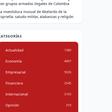
con grupos armados ilegales de Colombia
La investidura inusual de Abelardo de la
Espriella: saludo militar, alabanzas y religión
CATEGORÍAS
Actualidad
1380
Economía
4997
Empresarial
5026
Financiera
2545
Internacional
3103
Opinión
319