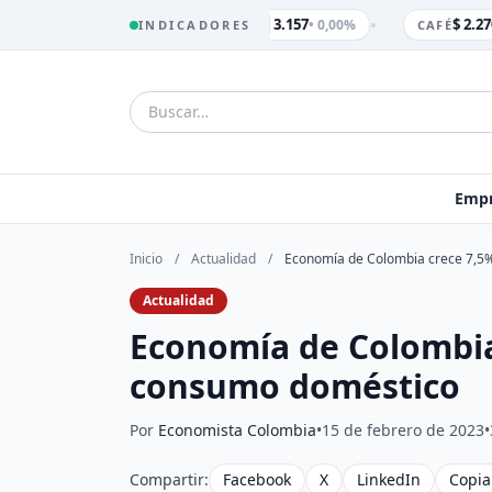
•
$ 3.157
$ 2.270
• 0,00%
INDICADORES
TRM
CAFÉ
Empr
Inicio
/
Actualidad
/
Economía de Colombia crece 7,5
Actualidad
Economía de Colombia
consumo doméstico
Por
Economista Colombia
•
15 de febrero de 2023
•
Compartir:
Facebook
X
LinkedIn
Copia