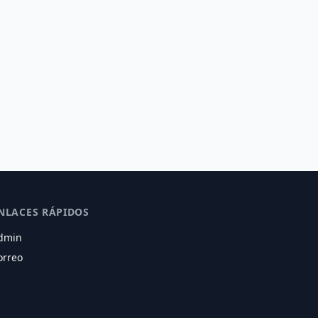
NLACES RÁPIDOS
dmin
orreo