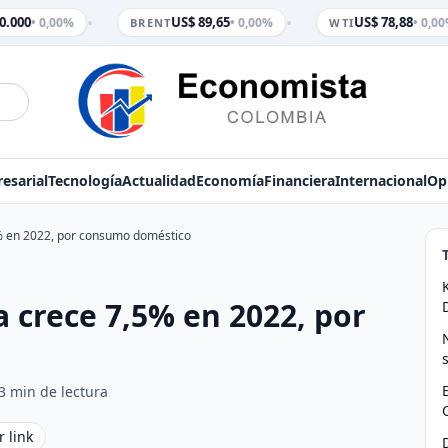
•
•
.000
US$ 89,65
US$ 78,88
• 0,00%
• 0,00%
• 0,00
BRENT
WTI
esarial
Tecnología
Actualidad
Economía
Financiera
Internacional
Op
% en 2022, por consumo doméstico
 crece 7,5% en 2022, por
3 min de lectura
r link