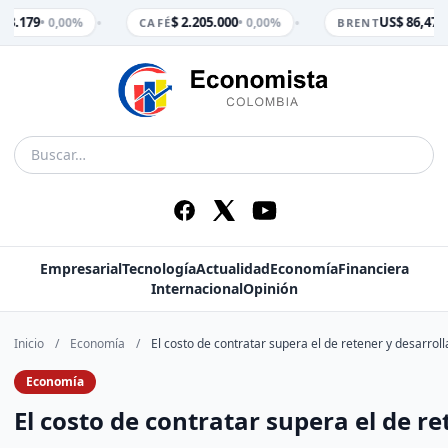
•
•
 3.179
$ 2.205.000
US$ 86,47
• 0,00%
• 0,00%
• 
CAFÉ
BRENT
Empresarial
Tecnología
Actualidad
Economía
Financiera
Internacional
Opinión
Inicio
/
Economía
/
El costo de contratar supera el de retener y desarrolla
Economía
El costo de contratar supera el de re