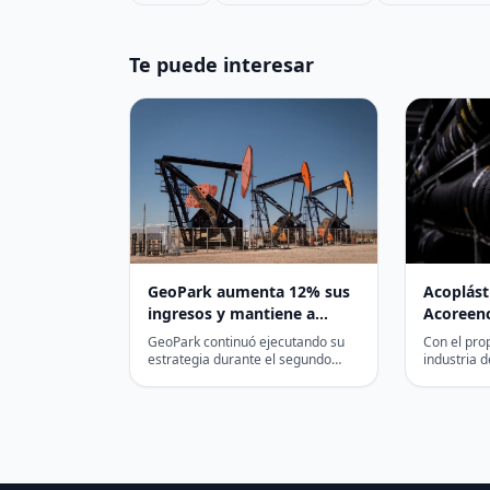
Te puede interesar
GeoPark aumenta 12% sus
Acoplást
ingresos y mantiene a
Acoreen
Colombia como base de
fortalece
GeoPark continuó ejecutando su
Con el prop
producción y caja
reencauc
estrategia durante el segundo
industria 
trimestre de 2026, entregando
llantas en
promove
producción estable, mayores
su aporte 
circular
ingresos y una…