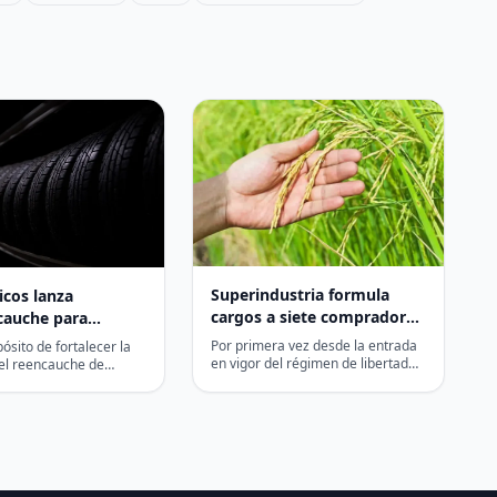
Superindustria formula
icos lanza
cargos a siete compradores
cauche para
de arroz por presuntos
r la industria del
Por primera vez desde la entrada
ósito de fortalecer la
pagos por debajo del precio
he de llantas y
en vigor del régimen de libertad
del reencauche de
regulada de precios del arroz
 Colombia y consolidar
mínimo
r la economía
paddy…
al…