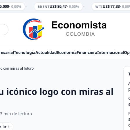
•
•
.000
US$ 86,47
US$ 77,33
• 0,00%
• 0,00%
• 0,00
BRENT
WTI
esarial
Tecnología
Actualidad
Economía
Financiera
Internacional
Op
go con miras al futuro
u icónico logo con miras al
3 min de lectura
r link