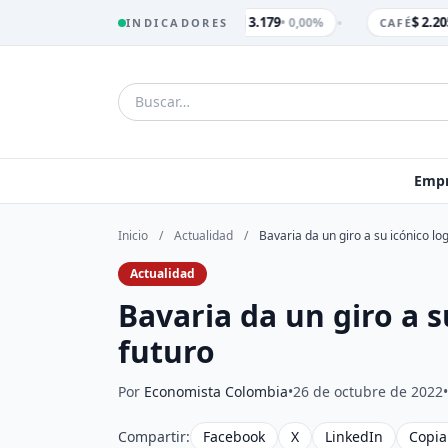
•
$ 3.179
$ 2.205
• 0,00%
INDICADORES
TRM
CAFÉ
Empr
Inicio
/
Actualidad
/
Bavaria da un giro a su icónico lo
Actualidad
Bavaria da un giro a s
futuro
Por
Economista Colombia
•
26 de octubre de 2022
•
Compartir:
Facebook
X
LinkedIn
Copia